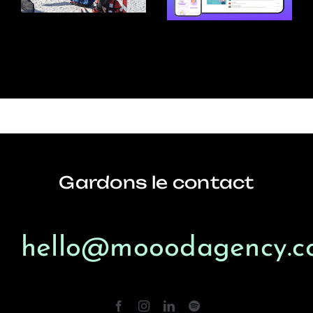
e
d’un outil
digital
Gardons le contact
hello@mooodagency.